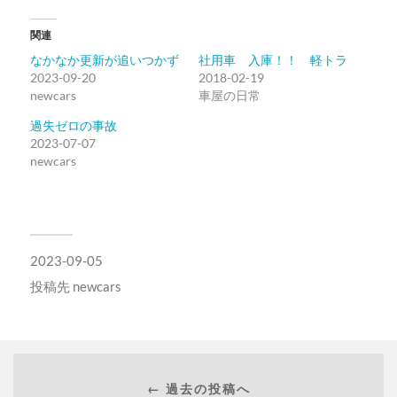
し
す
て
る
Twitter
に
関連
で
は
共
ク
なかなか更新が追いつかず
社用車 入庫！！ 軽トラ
有
リ
(新
ッ
2023-09-20
2018-02-19
し
ク
newcars
い
し
車屋の日常
ウ
て
ィ
く
過失ゼロの事故
ン
だ
ド
さ
2023-07-07
ウ
い
newcars
で
(新
開
し
き
い
ま
ウ
す)
ィ
ン
ド
ウ
で
2023-09-05
開
き
投稿先
newcars
ま
す)
← 過去の投稿へ