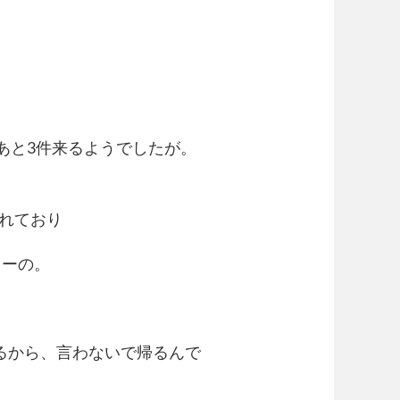
あと3件来るようでしたが。
われており
しーの。
るから、言わないで帰るんで