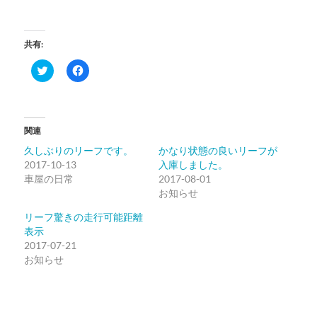
共有:
ク
Facebook
リ
で
ッ
共
ク
有
し
す
て
る
Twitter
に
関連
で
は
共
ク
久しぶりのリーフです。
かなり状態の良いリーフが
有
リ
(新
ッ
2017-10-13
入庫しました。
し
ク
車屋の日常
い
し
2017-08-01
ウ
て
お知らせ
ィ
く
ン
だ
ド
さ
リーフ驚きの走行可能距離
ウ
い
表示
で
(新
開
し
2017-07-21
き
い
お知らせ
ま
ウ
す)
ィ
ン
ド
ウ
で