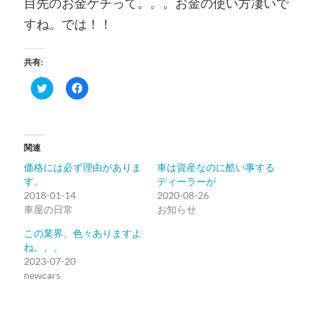
目先のお金ケチって。。。お金の使い方凄いで
すね。では！！
共有:
ク
Facebook
リ
で
ッ
共
ク
有
し
す
て
る
Twitter
に
関連
で
は
共
ク
価格には必ず理由がありま
車は資産なのに酷い事する
有
リ
(新
ッ
す。
ディーラーが
し
ク
2018-01-14
い
し
2020-08-26
ウ
て
車屋の日常
お知らせ
ィ
く
ン
だ
ド
さ
この業界、色々ありますよ
ウ
い
ね。。。
で
(新
開
し
2023-07-20
き
い
newcars
ま
ウ
す)
ィ
ン
ド
ウ