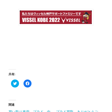
共有:
ク
Facebook
リ
で
ッ
共
ク
有
し
す
て
る
Twitter
に
関連
で
は
共
ク
買い取り車両 プラド 中
プラド買取、ありがとうご
有
リ