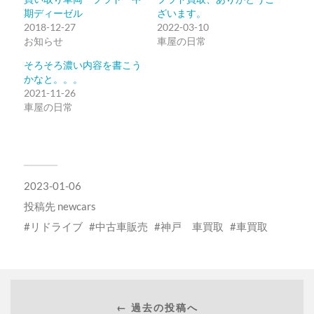
(新
ッ
期ディーゼル
ざいます。
し
ク
2018-12-27
い
し
2022-03-10
ウ
て
お知らせ
車屋の日常
ィ
く
ン
だ
ド
さ
そろそろ濃い内容を書こう
ウ
い
かなと。。。
で
(新
開
し
2021-11-26
き
い
車屋の日常
ま
ウ
す)
ィ
ン
ド
ウ
で
開
き
ま
2023-01-06
す)
投稿先
newcars
リドライブ
中古車販売
神戸 車買取
車買取
← 過去の投稿へ