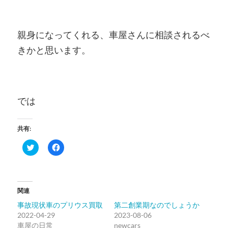
親身になってくれる、車屋さんに相談されるべ
きかと思います。
では
共有:
ク
Facebook
リ
で
ッ
共
ク
有
し
す
て
る
Twitter
に
関連
で
は
共
ク
事故現状車のプリウス買取
第二創業期なのでしょうか
有
リ
(新
ッ
2022-04-29
2023-08-06
し
ク
車屋の日常
い
し
newcars