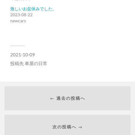
ウ
て
ィ
く
激しいお盆休みでした。
ン
だ
ド
さ
2023-08-22
ウ
い
newcars
で
(新
開
し
き
い
ま
ウ
す)
ィ
ン
ド
ウ
で
2021-10-09
開
き
投稿先
車屋の日常
ま
す)
← 過去の投稿へ
次の投稿へ →