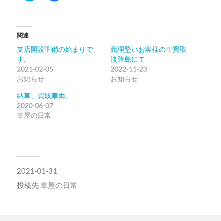
ッ
共
ク
有
し
す
て
る
Twitter
に
関連
で
は
共
ク
支店開設準備の始まりで
義理堅いお客様の車買取
有
リ
(新
ッ
す。
淡路島にて
し
ク
2021-02-05
い
し
2022-11-23
ウ
て
お知らせ
お知らせ
ィ
く
ン
だ
ド
さ
納車、買取車両。
ウ
い
2020-06-07
で
(新
開
し
車屋の日常
き
い
ま
ウ
す)
ィ
ン
ド
ウ
で
開
2021-01-31
き
ま
す)
投稿先
車屋の日常