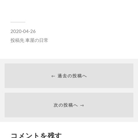
ま
ウ
す)
ィ
ン
ド
ウ
で
開
2020-04-26
き
ま
す)
投稿先
車屋の日常
← 過去の投稿へ
次の投稿へ →
コメントを残す