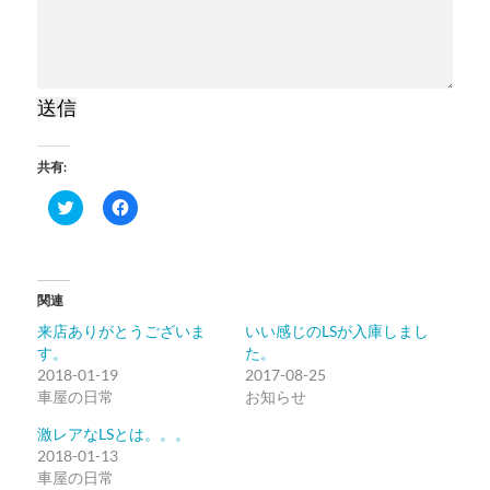
送信
共有:
ク
Facebook
リ
で
ッ
共
ク
有
し
す
て
る
Twitter
に
関連
で
は
共
ク
来店ありがとうございま
いい感じのLSが入庫しまし
有
リ
(新
ッ
す。
た。
し
ク
2018-01-19
い
し
2017-08-25
ウ
て
車屋の日常
お知らせ
ィ
く
ン
だ
ド
さ
激レアなLSとは。。。
ウ
い
2018-01-13
で
(新
開
し
車屋の日常
き
い