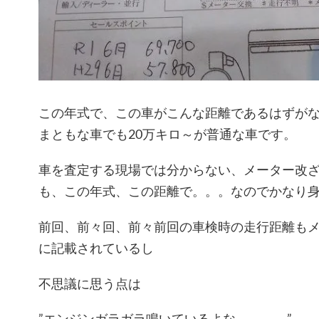
この年式で、この車がこんな距離であるはずが
まともな車でも20万キロ～が普通な車です。
車を査定する現場では分からない、メーター改
も、この年式、この距離で。。。なのでかなり
前回、前々回、前々前回の車検時の走行距離も
に記載されているし
不思議に思う点は
”エンジンガラガラ鳴いているよな。。。。”