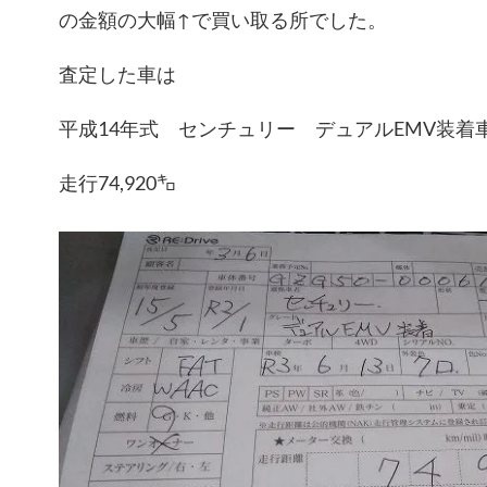
の金額の大幅↑で買い取る所でした。
査定した車は
平成14年式 センチュリー デュアルEMV装着
走行74,920㌔