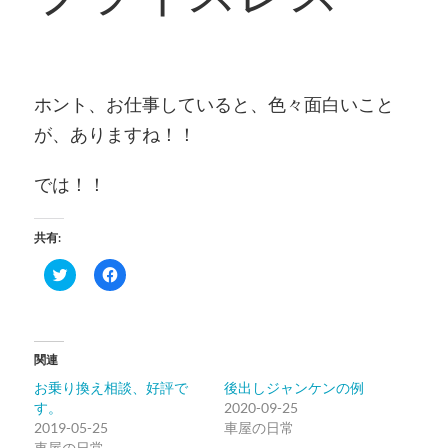
ホント、お仕事していると、色々面白いこと
が、ありますね！！
では！！
共有:
ク
Facebook
リ
で
ッ
共
ク
有
し
す
て
る
Twitter
に
関連
で
は
共
ク
お乗り換え相談、好評で
後出しジャンケンの例
有
リ
(新
ッ
す。
2020-09-25
し
ク
2019-05-25
い
し
車屋の日常
ウ
て
車屋の日常