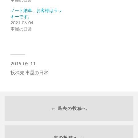
ィ
く
ン
だ
ド
さ
ノート納車、お客様はラッ
ウ
い
キーです。
で
(新
開
し
2021-06-04
き
い
車屋の日常
ま
ウ
す)
ィ
ン
ド
ウ
で
開
き
ま
2019-05-11
す)
投稿先
車屋の日常
← 過去の投稿へ
次の投稿へ →