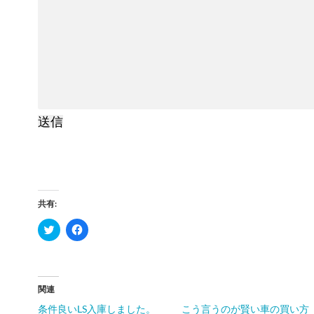
送信
共有:
ク
Facebook
リ
で
ッ
共
ク
有
し
す
て
る
Twitter
に
関連
で
は
共
ク
条件良いLS入庫しました。
こう言うのが賢い車の買い方
有
リ