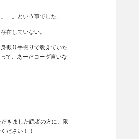
し。。。という事でした。
に存在していない。
を身振り手振りで教えていた
座って、あーだコーダ言いな
ただきました読者の方に、限
録ください！！