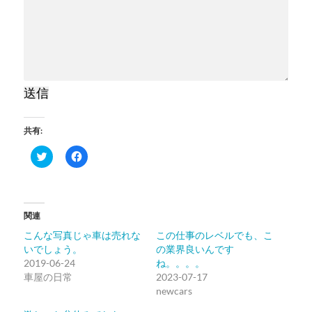
送信
共有:
ク
Facebook
リ
で
ッ
共
ク
有
し
す
て
る
Twitter
に
関連
で
は
共
ク
こんな写真じゃ車は売れな
この仕事のレベルでも、こ
有
リ
(新
ッ
いでしょう。
の業界良いんです
し
ク
2019-06-24
い
し
ね。。。。
ウ
て
車屋の日常
2023-07-17
ィ
く
ン
だ
newcars
ド
さ
ウ
い