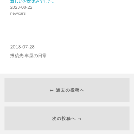
激しいお盆休みでした。
で
(新
開
し
2023-08-22
き
い
newcars
ま
ウ
す)
ィ
ン
ド
ウ
で
開
き
ま
2018-07-28
す)
投稿先
車屋の日常
← 過去の投稿へ
次の投稿へ →