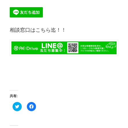
相談窓口はこちら迄！！
共有:
ク
Facebook
リ
で
ッ
共
ク
有
し
す
て
る
Twitter
に