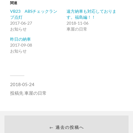
関連
で
は
共
ク
VB23 ABSチェックラン
遠方納車も対応しておりま
有
リ
(新
ッ
プ点灯
す。福島編！！
し
ク
2017-06-27
い
し
2018-11-06
ウ
て
お知らせ
車屋の日常
ィ
く
ン
だ
ド
さ
昨日の納車
ウ
い
2017-09-08
で
(新
開
し
お知らせ
き
い
ま
ウ
す)
ィ
ン
ド
ウ
で
開
2018-05-24
き
ま
す)
投稿先
車屋の日常
← 過去の投稿へ