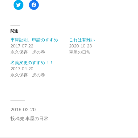
ク
Facebook
リ
で
ッ
共
ク
有
し
す
て
る
Twitter
に
関連
で
は
共
ク
車庫証明、申請のすすめ
これは有難い
有
リ
(新
ッ
2017-07-22
2020-10-23
し
ク
永久保存 虎の巻
い
し
車屋の日常
ウ
て
ィ
く
名義変更のすすめ！！
ン
だ
ド
さ
2017-04-20
ウ
い
永久保存 虎の巻
で
(新
開
し
き
い
ま
ウ
す)
ィ
ン
ド
ウ
で
2018-02-20
開
き
投稿先
車屋の日常
ま
す)