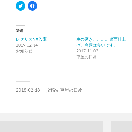
ク
Facebook
リ
で
ッ
共
ク
有
し
す
て
る
Twitter
に
関連
で
は
共
ク
レクサスNX入庫
車の磨き。。。。鏡面仕上
有
リ
(新
ッ
2019-02-14
げ。今週は多いです。
し
ク
お知らせ
い
し
2017-11-03
ウ
て
車屋の日常
ィ
く
ン
だ
ド
さ
ウ
い
で
(新
開
し
き
い
ま
ウ
す)
ィ
2018-02-18
投稿先
車屋の日常
ン
ド
ウ
で
開
き
ま
す)