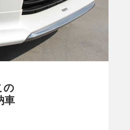
この
納車