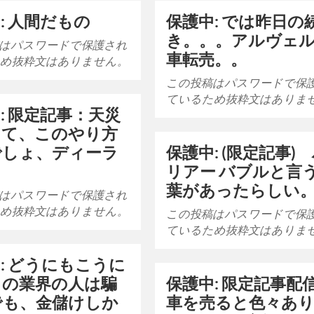
: 人間だもの
保護中: では昨日の
き。。。アルヴェ
はパスワードで保護され
車転売。。
め抜粋文はありません。
この投稿はパスワードで保
ているため抜粋文はありま
: 限定記事：天災
して、このやり方
でしょ、ディーラ
保護中: (限定記事)
リアー バブルと言
葉があったらしい
はパスワードで保護され
め抜粋文はありません。
この投稿はパスワードで保
ているため抜粋文はありま
: どうにもこうに
この業界の人は騙
保護中: 限定記事配
でも、金儲けしか
車を売ると色々あ