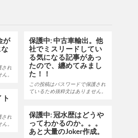
金が
保護中: 中古車輸出。他
にな
社でミスリードしてい
る気になる記事があっ
たので、纏めてみまし
護され
た！！
せん。
この投稿はパスワードで保護され
ているため抜粋文はありません。
イト
保護中: 冠水歴はどうや
護され
ってわかるのか。。。
せん。
あと大量のJoker作成。